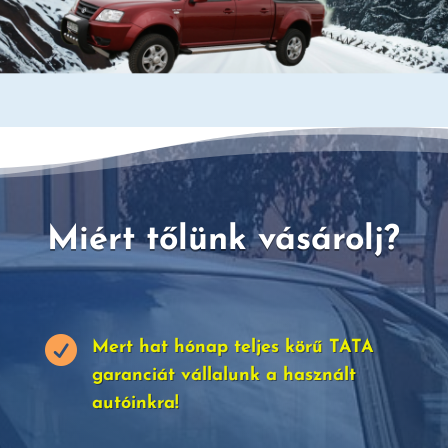
Miért tőlünk vásárolj?

Mert hat hónap teljes körű TATA
garanciát vállalunk a használt
autóinkra!