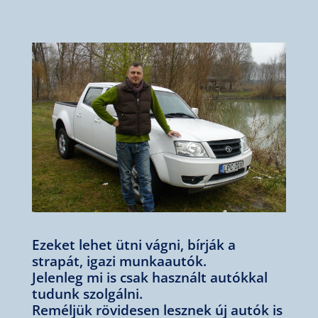
Ezeket lehet ütni vágni, bírják a
strapát, igazi munkaautók.
Jelenleg mi is csak használt autókkal
tudunk szolgálni.
Reméljük rövidesen lesznek új autók is