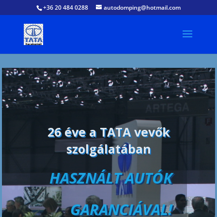
+36 20 484 0288
autodomping@hotmail.com
26 év
tapasztalat
alkatrész