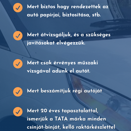

Mert biztos hogy rendezettek az
autó papírjai, biztosítása, stb.

Mert átvizsgáljuk, és a szükséges
javításokat elvégezzük.

Mert csak érvényes műszaki
vizsgával adunk el autót.

Mert beszámítjuk régi autóját

Mert 20 éves tapasztalattal,
ismerjük a TATA márka minden
csínját-bínját, kellő raktárkészlettel