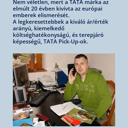
Nem véletlen, mert a TATA márka az
elmúlt 20 évben kivívta az európai
emberek elismerését.
A legkeresettebbek a kiváló ár/érték
arányú, kiemelkedő
költséghatékonyságú, és terepjáró
képességű, TATA Pick-Up-ok.